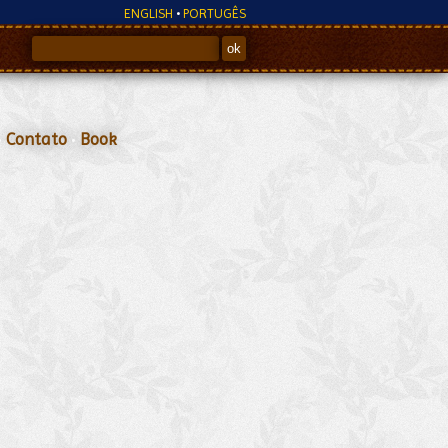
ENGLISH
•
PORTUGÊS
•
Contato
•
Book