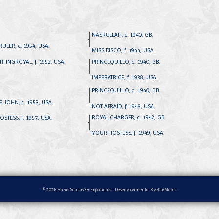
NASRULLAH, c. 1940, GB.
RULER, c. 1954, USA.
MISS DISCO, f. 1944, USA.
HINGROYAL, f. 1952, USA.
PRINCEQUILLO, c. 1940, GB.
IMPERATRICE, f. 1938, USA.
PRINCEQUILLO, c. 1940, GB.
E JOHN, c. 1953, USA.
NOT AFRAID, f. 1948, USA.
ROYAL CHARGER, c. 1942, GB.
OSTESS, f. 1957, USA.
YOUR HOSTESS, f. 1949, USA.
© 2026 Haras São José & Expedictus |
Desenvolvimento: Rivello/Menta