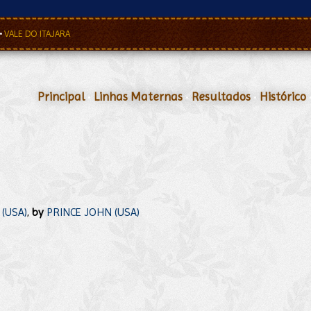
•
VALE DO ITAJARA
Principal
•
Linhas Maternas
•
Resultados
•
Histórico
(USA)
,
by
PRINCE JOHN (USA)