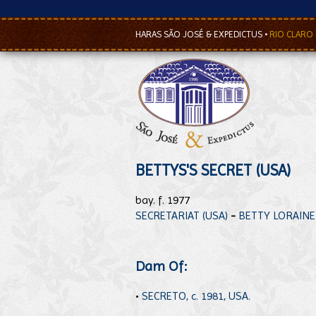
HARAS SÃO JOSÉ & EXPEDICTUS
•
RIO CLARO
BETTYS'S SECRET (USA)
bay. f. 1977
SECRETARIAT (USA)
-
BETTY LORAINE 
Dam Of:
•
SECRETO, c. 1981, USA.