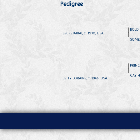
Pedigree
BOLD 
SECRETARIAT, c. 1970, USA.
SOMET
PRINC
GAY H
BETTY LORAINE, f. 1965, USA.