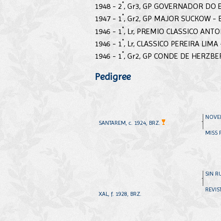
°
1948 - 2
, Gr3, GP GOVERNADOR DO 
°
1947 - 1
, Gr2, GP MAJOR SUCKOW - 
°
1946 - 1
, Lr, PREMIO CLASSICO ANT
°
1946 - 1
, Lr, CLASSICO PEREIRA LIMA
°
1946 - 1
, Gr2, GP CONDE DE HERZBE
Pedigree
NOVEL
SANTAREM, c. 1924, BRZ.
MISS F
SIN R
REVIST
XAL, f. 1928, BRZ.