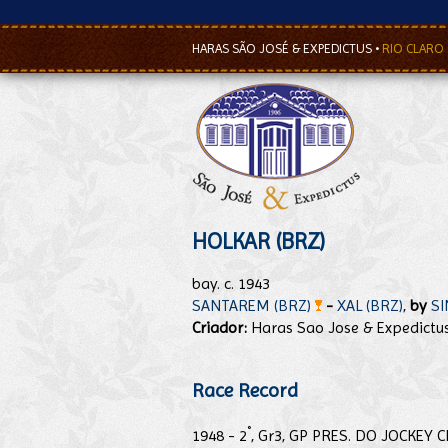
HARAS SÃO JOSÉ & EXPEDICTUS
•
RIO CLARO
HOLKAR (BRZ)
bay. c. 1943
SANTAREM (BRZ)
-
XAL (BRZ)
,
by
SI
Criador:
Haras Sao Jose & Expedictu
Race Record
°
1948 - 2
, Gr3, GP PRES. DO JOCKEY 