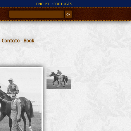
ENGLISH
•
PORTUGÊS
•
Contato
•
Book