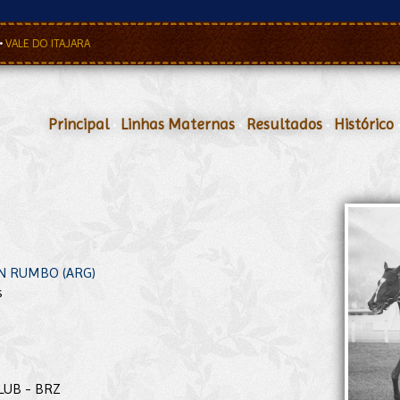
•
VALE DO ITAJARA
Principal
•
Linhas Maternas
•
Resultados
•
Histórico
N RUMBO (ARG)
s
CLUB - BRZ