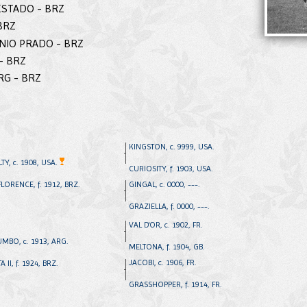
ESTADO - BRZ
BRZ
ONIO PRADO - BRZ
 - BRZ
RG - BRZ
KINGSTON, c. 9999, USA.
TY, c. 1908, USA.
CURIOSITY, f. 1903, USA.
LORENCE, f. 1912, BRZ.
GINGAL, c. 0000, ---.
GRAZIELLA, f. 0000, ---.
VAL D'OR, c. 1902, FR.
UMBO, c. 1913, ARG.
MELTONA, f. 1904, GB.
JACOBI, c. 1906, FR.
A II, f. 1924, BRZ.
GRASSHOPPER, f. 1914, FR.