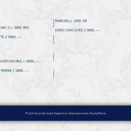
RABELAIS, c. 1900, GB.
AC II, c. 0000, BRZ.
HORS CONCOURS, f. 0000, ---.
E, f. 0000, ---.
LOR'S DOUBLE, c. 0000, ---.
MINNA, f. 0000, ---.
© 2026 Haras São José & Expedictus |
Desenvolvimento: Rivello/Menta