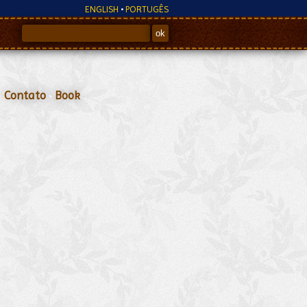
ENGLISH
•
PORTUGÊS
•
Contato
•
Book