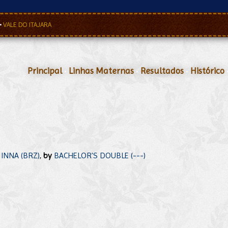
•
VALE DO ITAJARA
Principal
•
Linhas Maternas
•
Resultados
•
Histórico
INNA (BRZ)
,
by
BACHELOR'S DOUBLE (---)