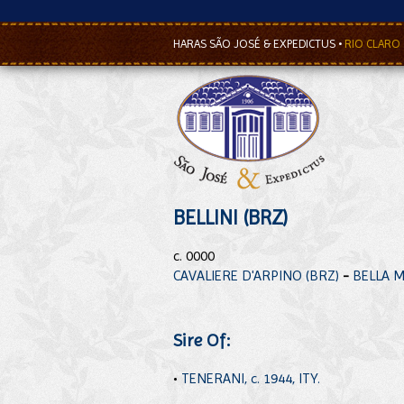
HARAS SÃO JOSÉ & EXPEDICTUS
•
RIO CLARO
BELLINI (BRZ)
c. 0000
CAVALIERE D'ARPINO (BRZ)
-
BELLA M
Sire Of:
•
TENERANI, c. 1944, ITY.