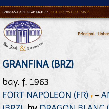
HARAS SÃO JOSÉ & EXPEDICTUS
•
RIO CLARO
•
VALE DO ITAJARA
Principal
•
Linha
GRANFINA (BRZ)
bay. f. 1963
FORT NAPOLEON (FR)
-
A
(BRZ)
,
by
DRAGON BLANC (