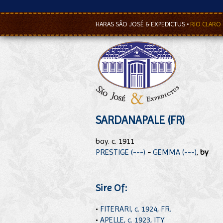
HARAS SÃO JOSÉ & EXPEDICTUS
•
RIO CLARO
SARDANAPALE (FR)
bay. c. 1911
PRESTIGE (---)
-
GEMMA (---)
,
by
Sire Of:
•
FITERARI, c. 1924, FR.
•
APELLE, c. 1923, ITY.