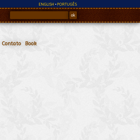
ENGLISH
•
PORTUGÊS
•
Contato
•
Book