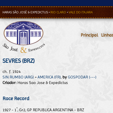
HARAS SÃO JOSÉ & EXPEDICTUS
•
RIO CLARO
•
VALE DO ITAJARA
Principal
•
Linha
SEVRES (BRZ)
ch.. f. 1924
SIN RUMBO (ARG)
-
AMERICA (FR)
,
by
GOSPODAR (---)
Criador:
Haras Sao Jose & Expedictus
Race Record
°
1927 - 1
, Gr2, GP REPUBLICA ARGENTINA - BRZ