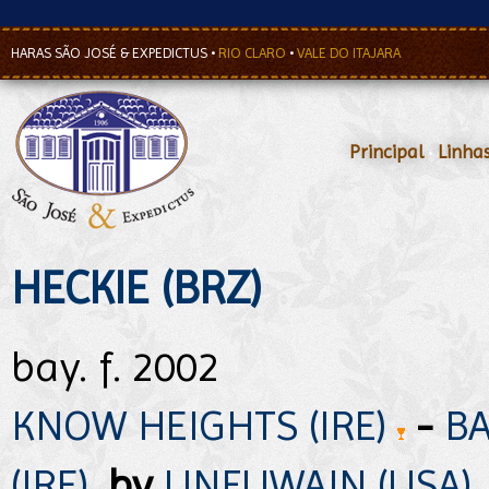
HARAS SÃO JOSÉ & EXPEDICTUS
•
RIO CLARO
•
VALE DO ITAJARA
Principal
•
Linha
HECKIE (BRZ)
bay. f. 2002
KNOW HEIGHTS (IRE)
-
BA
(IRE)
,
by
UNFUWAIN (USA)