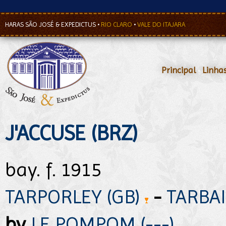
HARAS SÃO JOSÉ & EXPEDICTUS
•
RIO CLARO
•
VALE DO ITAJARA
Principal
•
Linha
J'ACCUSE (BRZ)
bay. f. 1915
TARPORLEY (GB)
-
TARBAI
by
LE POMPOM (---)