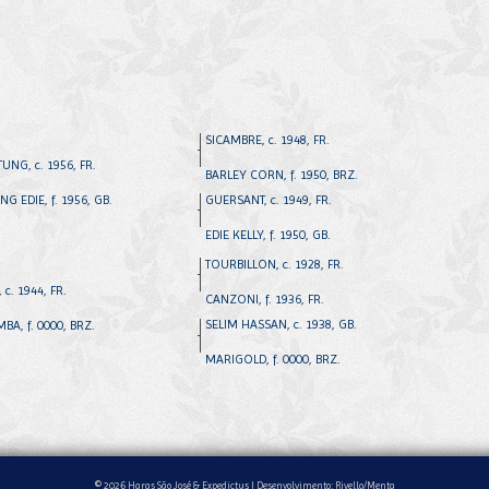
SICAMBRE, c. 1948, FR.
UNG, c. 1956, FR.
BARLEY CORN, f. 1950, BRZ.
NG EDIE, f. 1956, GB.
GUERSANT, c. 1949, FR.
EDIE KELLY, f. 1950, GB.
TOURBILLON, c. 1928, FR.
 c. 1944, FR.
CANZONI, f. 1936, FR.
SELIM HASSAN, c. 1938, GB.
BA, f. 0000, BRZ.
MARIGOLD, f. 0000, BRZ.
© 2026 Haras São José & Expedictus |
Desenvolvimento: Rivello/Menta