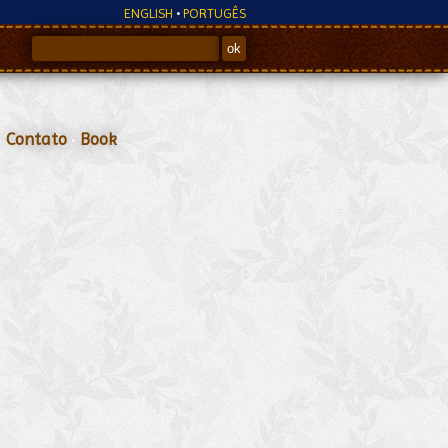
ENGLISH
•
PORTUGÊS
•
Contato
•
Book