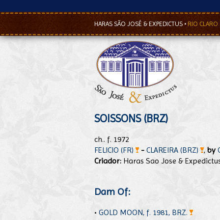
HARAS SÃO JOSÉ & EXPEDICTUS
•
RIO CLARO
SOISSONS (BRZ)
ch.. f. 1972
FELICIO (FR)
-
CLAREIRA (BRZ)
,
by
Criador:
Haras Sao Jose & Expedictu
Dam Of:
•
GOLD MOON, f. 1981, BRZ.