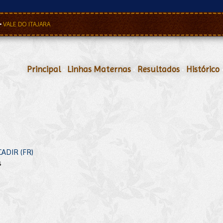
•
VALE DO ITAJARA
Principal
•
Linhas Maternas
•
Resultados
•
Histórico
CADIR (FR)
s