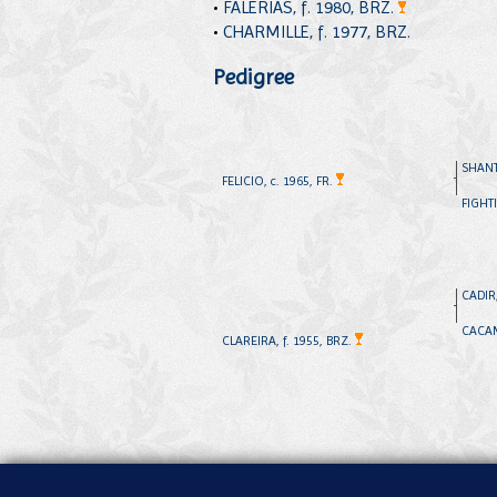
•
FALERIAS, f. 1980, BRZ.
•
CHARMILLE, f. 1977, BRZ.
Pedigree
SHANT
FELICIO, c. 1965, FR.
FIGHTI
CADIR,
CACAM
CLAREIRA, f. 1955, BRZ.