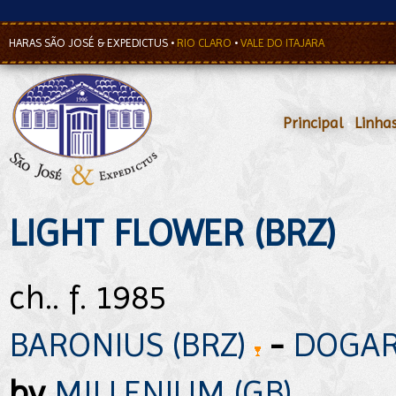
HARAS SÃO JOSÉ & EXPEDICTUS
•
RIO CLARO
•
VALE DO ITAJARA
Principal
•
Linha
LIGHT FLOWER (BRZ)
ch.. f. 1985
BARONIUS (BRZ)
-
DOGAR
by
MILLENIUM (GB)